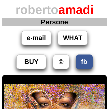
roberto
amadi
Persone
e-mail
WHAT
BUY
©
fb