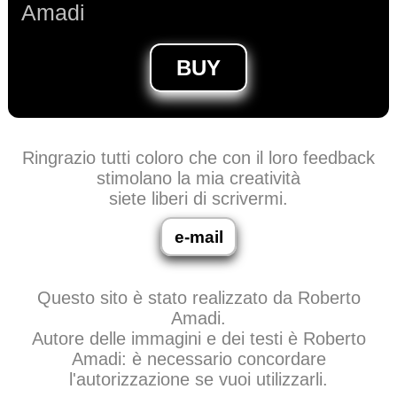
Amadi
BUY
Ringrazio tutti coloro che con il loro feedback
stimolano la mia creatività
siete liberi di scrivermi.
e-mail
Questo sito è stato realizzato da Roberto
Amadi.
Autore delle immagini e dei testi è Roberto
Amadi: è necessario concordare
l'autorizzazione se vuoi utilizzarli.