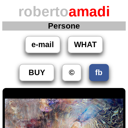
roberto
amadi
Persone
e-mail
WHAT
BUY
©
fb