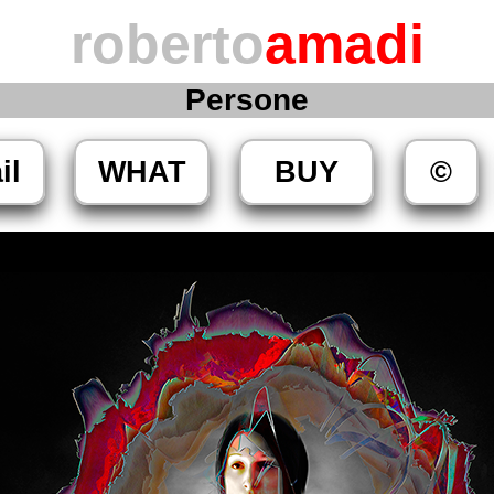
roberto
amadi
Persone
il
WHAT
BUY
©