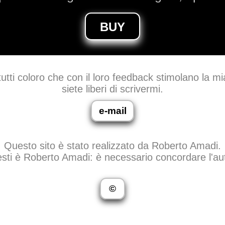
BUY
utti coloro che con il loro feedback stimolano la mi
siete liberi di scrivermi.
e-mail
Questo sito è stato realizzato da Roberto Amadi.
sti è Roberto Amadi: è necessario concordare l'auto
©