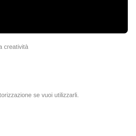
a creatività
rizzazione se vuoi utilizzarli.