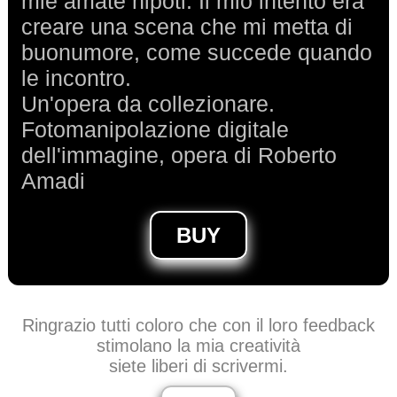
mie amate nipoti. Il mio intento era
creare una scena che mi metta di
buonumore, come succede quando
le incontro.
Un'opera da collezionare.
Fotomanipolazione digitale
dell'immagine, opera di Roberto
Amadi
BUY
Ringrazio tutti coloro che con il loro feedback
stimolano la mia creatività
siete liberi di scrivermi.