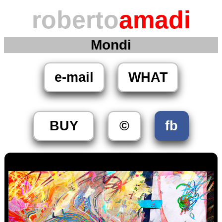
roberto
amadi
Mondi
e-mail
WHAT
BUY
©
fb