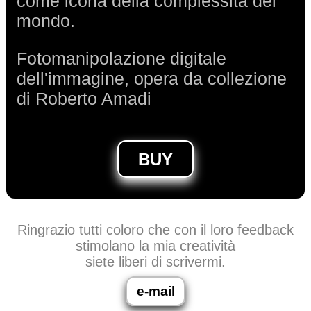
come icona della complessità del
mondo.
Fotomanipolazione digitale
dell'immagine, opera da collezione
di Roberto Amadi
BUY
Ringrazio tutti coloro che con il loro feedback
stimolano la mia creatività
siete liberi di scrivermi.
e-mail