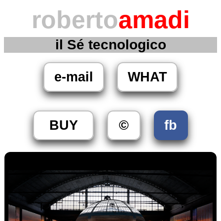
roberto
amadi
il Sé tecnologico
e-mail
WHAT
BUY
©
fb